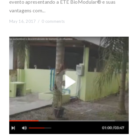
evento apresentando a ETE BioModular® e suas
vantagens com...
May 16, 2017 /
0 comments